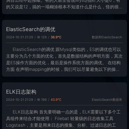
洞百出经不起推敲。有的人甚至会说Mysql指针大小是6，有
的又说是12，搞的一塌糊涂根本不知道什么是什么，怪的很。
但最终他们的结论是对的，实在有点难绷，为了避免以后又被
这群人搞懵导致记错
ElasticSearch的调优
数据库
ElasticSearch
2024-10-21 21:29
129
36.9℃
ElasticSearch的调优 跟Mysql类似的，ES的调优也可以
主要分为几个方面的优化，首先是数据结构的声明方面，其次
是ES操作方面的优化，最后是操作系统方面的调优。 在结构
方面 在声明mapping的时候，我们可以尽量避免以下的操作
来尽量避免影响性能问题出现。 少声明字段：如果我们声明
字段过
ELK日志架构
ElasticSearch
数据库
2024-10-21 21:29
199
43.9℃
ELK日志架构 首先要明确一点的是，ELK需要以下多个工
具组件来结合才能使用： Filebat 轻量级的日志收集工具
Logstash，主要是用来日志的搜集、分析、过滤日志的工