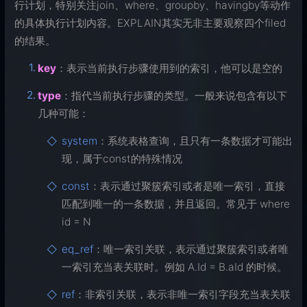
行计划，特别关注join、where、groupby、havingby等动作
的具体执行计划内容。EXPLAIN其实无非主要观察四个filed
的结果。
key
：表示当前执行步骤使用到的索引，他可以是空的
type
：指代当前执行步骤的类型。一般来说包含有以下
几种可能：
system
：系统表格查询，且只有一条数据才可能出
现，属于const的特殊情况
const
：表示通过聚簇索引或者是唯一索引，直接
匹配到唯一的一条数据，并且返回。常见于 where
id = N
eq_ref
：唯一索引关联，表示通过聚簇索引或者唯
一索引充当表关联时。例如 A.Id = B.aId 的时候。
ref
：非索引关联，表示非唯一索引字段充当表关联