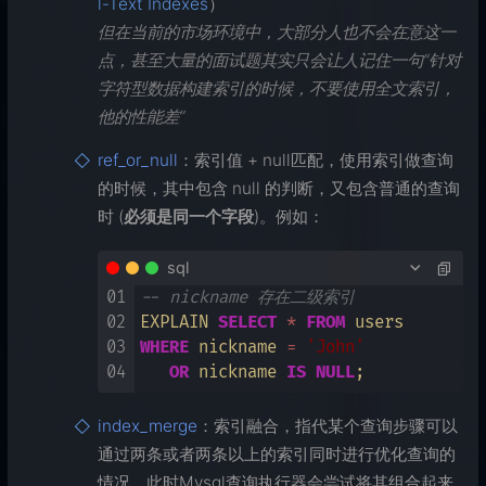
l-Text Indexes
）
但在当前的市场环境中，大部分人也不会在意这一
点，甚至大量的面试题其实只会让人记住一句“针对
字符型数据构建索引的时候，不要使用全文索引，
他的性能差”
ref_or_null
：索引值 + null匹配，使用索引做查询
的时候，其中包含 null 的判断，又包含普通的查询
时 (
必须是同一个字段
)。例如：
sql
01
-- nickname 存在二级索引
02
EXPLAIN 
SELECT
*
FROM
03
WHERE
 nickname 
=
'John'
04
OR
 nickname 
IS
NULL
index_merge
：索引融合，指代某个查询步骤可以
通过两条或者两条以上的索引同时进行优化查询的
情况。此时Mysql查询执行器会尝试将其组合起来