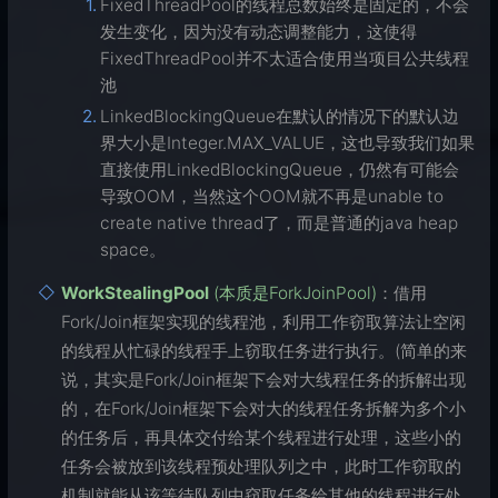
FixedThreadPool的线程总数始终是固定的，不会
发生变化，因为没有动态调整能力，这使得
FixedThreadPool并不太适合使用当项目公共线程
池
LinkedBlockingQueue在默认的情况下的默认边
界大小是Integer.MAX_VALUE，这也导致我们如果
直接使用LinkedBlockingQueue，仍然有可能会
导致OOM，当然这个OOM就不再是unable to
create native thread了，而是普通的java heap
space。
WorkStealingPool
(本质是ForkJoinPool)
：借用
Fork/Join框架实现的线程池，利用工作窃取算法让空闲
的线程从忙碌的线程手上窃取任务进行执行。(简单的来
说，其实是Fork/Join框架下会对大线程任务的拆解出现
的，在Fork/Join框架下会对大的线程任务拆解为多个小
的任务后，再具体交付给某个线程进行处理，这些小的
任务会被放到该线程预处理队列之中，此时工作窃取的
机制就能从该等待队列中窃取任务给其他的线程进行处