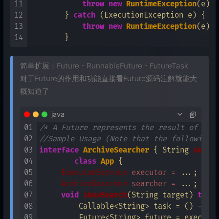
11
throw
new
RuntimeException
(e);

12
        } 
catch
 (ExecutionException e) {

13
throw
new
RuntimeException
(e);

14
简单扩展：Future - RunnableFuture - FutureTask
对于Future的作用和功能直接看Future源码注解就能大
概知道了
java
01
/* A Future represents the result of an 
02
//Sample Usage (Note that the following 
03
interface
ArchiveSearcher
 { String 
searc
04
class
App
 {  

05
ExecutorService
executor
=
 ...;  

06
ArchiveSearcher
searcher
=
 ...;  

07
void
showSearch
(String target)
thro
08
         Callable<String> task = () -> se
09
         Future<String> future = executor