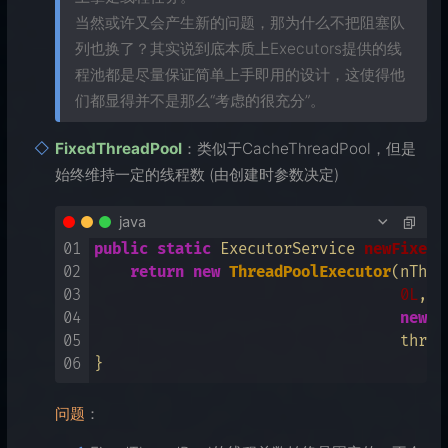
当然或许又会产生新的问题，那为什么不把阻塞队
列也换了？其实说到底本质上Executors提供的线
程池都是尽量保证简单上手即用的设计，这使得他
们都显得并不是那么“考虑的很充分”。
FixedThreadPool
：类似于CacheThreadPool，但是
始终维持一定的线程数 (由创建时参数决定)
java
01
public
static
 ExecutorService 
newFixedT
02
return
new
ThreadPoolExecutor
(nThre
03
0L
, T
04
new
L
05
                                  threa
06
问题
：