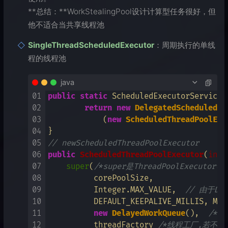
**总结：**WorkStealingPool设计计算型任务很好，但
他不适合当共享线程池
SingleThreadScheduledExecutor
：周期执行的单线
程的线程池
java
01
public
static
 ScheduledExecutorService 
02
return
new
DelegatedScheduledEx
03
            (
new
ScheduledThreadPoolExe
04
05
// newScheduledThreadPoolExecutor
06
public
ScheduledThreadPoolExecutor
(
int
 
07
super
(
/*super是ThreadPoolExecutor*/
08
          corePoolSize, 

09
          Integer.MAX_VALUE,  
// 由于De
10
          DEFAULT_KEEPALIVE_MILLIS, MILL
11
new
DelayedWorkQueue
(),  
/* 
12
          threadFactory 
/*线程工厂,若不传入则