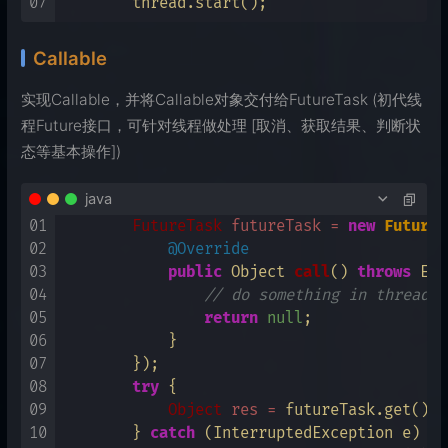
07
Callable
实现Callable，并将Callable对象交付给FutureTask (初代线
程Future接口，可针对线程做处理 [取消、获取结果、判断状
态等基本操作])
java
01
FutureTask
futureTask
=
new
FutureT
02
@Override
03
public
 Object 
call
()
throws
 Exc
04
// do something in thread
05
return
null
;

06
            }

07
        });

08
try
 {

09
Object
res
=
 futureTask.get();

10
        } 
catch
 (InterruptedException e) {
