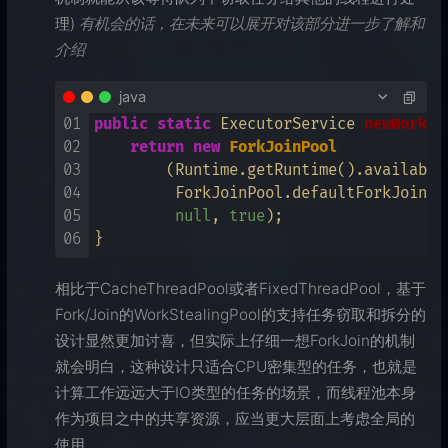
理)
有机会的话，在未来可以展开对该部分进一步了解和
介绍
java
01
public
static
 ExecutorService 
newWorkSt
02
return
new
ForkJoinPool
03
        (Runtime.getRuntime().available
04
         ForkJoinPool.defaultForkJoinWo
05
null
, 
true
);

06
相比于CacheThreadPool或者FixedThreadPool，基于
Fork/Join的WorkStealingPool的支持任务窃取和拆分的
设计显然更加讨喜，但实际上仔细一想ForkJoin的机制
就会明白，这种设计只适合CPU密集型的任务，也就是
计算工作远远大于IO类型的任务的场景，而线程池本身
作为项目之中的共享资源，应当更大层面上考虑全局的
使用。