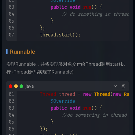
02
@Override
03
public
void
run
()
 {

04
// do something in thread
05
            }

06
        };

07
Runnable
实现Runnable，并将实现类对象交付给Thread调用start执
行 (Thread源码实现了Runnable)
java
01
Thread
thread
=
new
Thread
(
new
Runn
02
@Override
03
public
void
run
()
 {

04
//do something in thread
05
            }

06
        });
