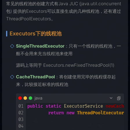
常见的线程池的创建方式有Java JUC (java.util.concurrent
包) 提供的Executors可以直接生成的几种线程池，还有通过
ThreadPoolExecutors。
Executors下的线程池
SingleThreadExecutor
：只有一个线程的线程池，一
般不会用来充当线程池来使用
源码上等同于 Executors.newFixedThreadPool(1)
CacheThreadPool
：将创建使用完毕的线程缓存起
来，比较接近标准的线程池
java
01
public
static
 ExecutorService 
newCached
02
return
new
ThreadPoolExecutor
(
0
03
6
04
n