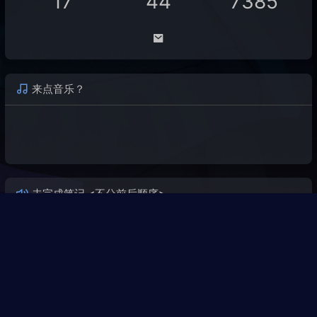
17
44
7385
来点音乐？
未完成笔记 <不分前后顺序>
短文
1.
SpringBoot微服务集群状态下的配置文件加载顺序 (顺带解决ya
ml、properties覆盖谣言 & 源码定位)
2.
kafka主分片选举策略 replica replica leader决定
3.
Sentinel实现服务Warm Up、缓存服务降级、缓存预热 (Sentin
el确实可实现，但受众太小)